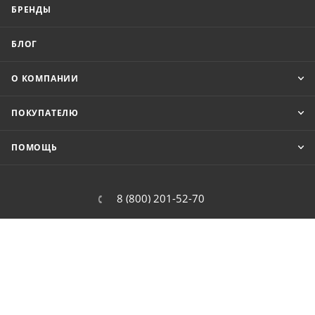
БРЕНДЫ
БЛОГ
О КОМПАНИИ
ПОКУПАТЕЛЮ
ПОМОЩЬ
8 (800) 201-52-70
order@cit.ru
109462, г. Москва, Волгоградский
проспект, 96 к 2