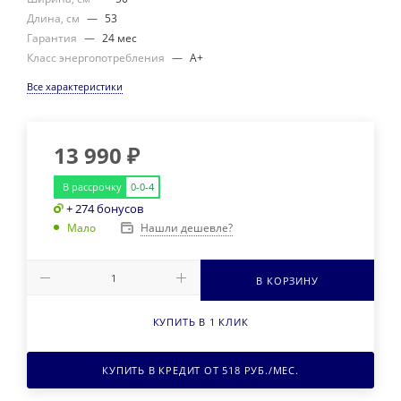
Длина, см
—
53
Гарантия
—
24 мес
Класс энергопотребления
—
A+
Все характеристики
13 990
₽
В рассрочку
0-0-4
+ 274 бонусов
Нашли дешевле?
Мало
В КОРЗИНУ
КУПИТЬ В 1 КЛИК
КУПИТЬ В КРЕДИТ ОТ
518
РУБ./МЕС.