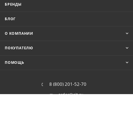
БРЕНДЫ
БЛОГ
О КОМПАНИИ
ПОКУПАТЕЛЮ
ПОМОЩЬ
8 (800) 201-52-70
order@cit.ru
109462, г. Москва, Волгоградский
проспект, 96 к 2