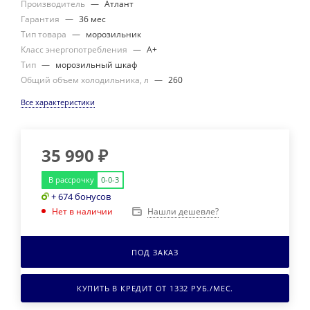
Производитель
—
Атлант
Гарантия
—
36 мес
Тип товара
—
морозильник
Класс энергопотребления
—
A+
Тип
—
морозильный шкаф
Общий объем холодильника, л
—
260
Все характеристики
35 990
₽
В рассрочку
0-0-3
+ 674 бонусов
Нашли дешевле?
Нет в наличии
ПОД ЗАКАЗ
КУПИТЬ В КРЕДИТ ОТ
1332
РУБ./МЕС.