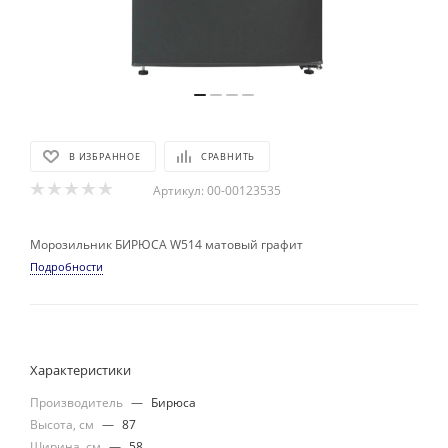
В ИЗБРАННОЕ
СРАВНИТЬ
Артикул:
00-00123535
Морозильник БИРЮСА W514 матовый графит
Подробности
Характеристики
Производитель
—
Бирюса
Высота, см
—
87
Ширина, см
—
58