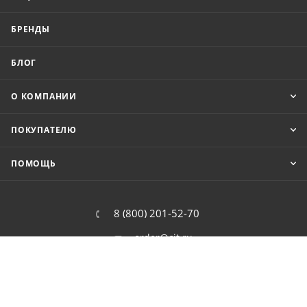
БРЕНДЫ
БЛОГ
О КОМПАНИИ
ПОКУПАТЕЛЮ
ПОМОЩЬ
8 (800) 201-52-70
order@cit.ru
109462, г. Москва, Волгоградский
проспект, 96 к 2