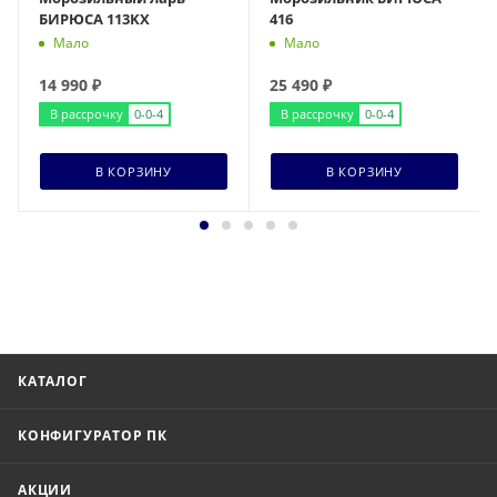
БИРЮСА 113KX
416
Мало
Мало
14 990
₽
25 490
₽
В рассрочку
0-0-4
В рассрочку
0-0-4
В КОРЗИНУ
В КОРЗИНУ
КАТАЛОГ
КОНФИГУРАТОР ПК
АКЦИИ