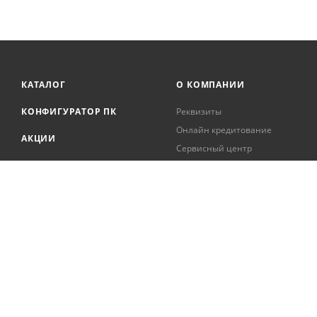
КАТАЛОГ
О КОМПАНИИ
КОНФИГУРАТОР ПК
Реквизиты
Онлайн кредитование
АКЦИИ
Сервисный центр
БРЕНДЫ
Регистрация касс
Образовательная
БЛОГ
деятельность
Вакансии
Сотрудники
Документация