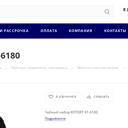
8 
 И РАССРОЧКА
ОПЛАТА
КОМПАНИЯ
КОНТАКТЫ
-6180
—
—
—
Чайники, термопоты, самовары
Чайники электрические
В ИЗБРАННОЕ
СРАВНИТЬ
Чайный набор KITFORT KТ-6180
Подробности