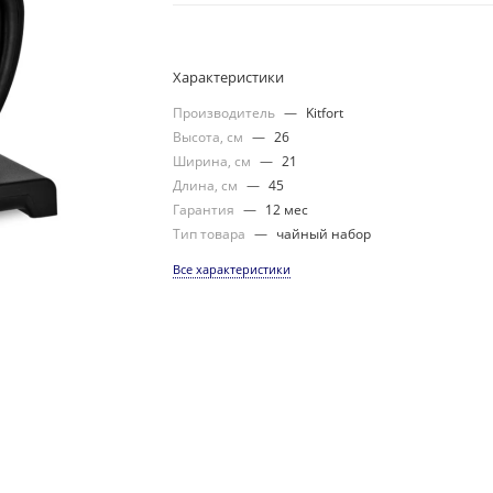
Характеристики
Производитель
—
Kitfort
Высота, см
—
26
Ширина, см
—
21
Длина, см
—
45
Гарантия
—
12 мес
Тип товара
—
чайный набор
Все характеристики