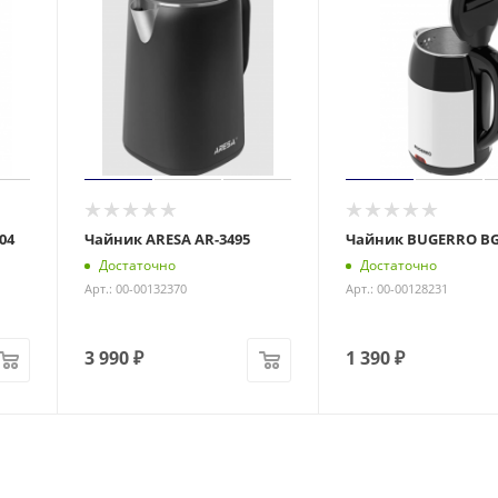
04
Чайник ARESA AR-3495
Чайник BUGERRO BG
Достаточно
Достаточно
Арт.: 00-00132370
Арт.: 00-00128231
3 990
₽
1 390
₽