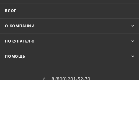
БЛОГ
О КОМПАНИИ
ПОКУПАТЕЛЮ
ПОМОЩЬ
8 (800) 201-52-70
order@cit.ru
109462, г. Москва, Волгоградский
проспект, 96 к 2