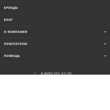
БРЕНДЫ
БЛОГ
О КОМПАНИИ
ПОКУПАТЕЛЮ
ПОМОЩЬ
8 (800) 201-52-70
order@cit.ru
109462, г. Москва, Волгоградский
проспект, 96 к 2