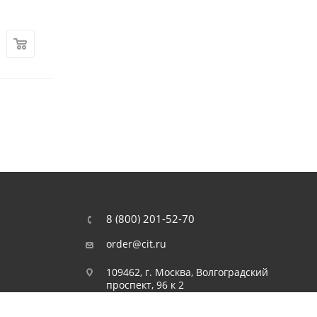
Мало
Арт.: 00-00056738
Арт.: 00-00110874
5 990
₽
9 490
₽
8 (800) 201-52-70
order@cit.ru
109462, г. Москва, Волгоградский
проспект, 96 к 2