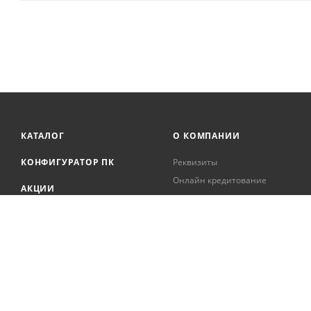
КАТАЛОГ
О КОМПАНИИ
КОНФИГУРАТОР ПК
Реквизиты
Онлайн кредитование
АКЦИИ
Сервисный центр
БРЕНДЫ
Регистрация касс
Образовательная
БЛОГ
деятельность
Вакансии
Сотрудники
Документация