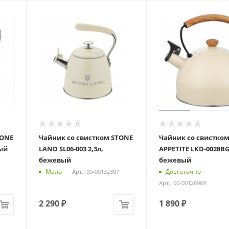
TONE
Чайник со свистком STONE
Чайник со свистко
лый
LAND SL06-003 2,3л,
APPETITE LKD-0028BG
бежевый
бежевый
Мало
Достаточно
Арт.: 00-00132307
Арт.: 00-00126969
2 290
₽
1 890
₽