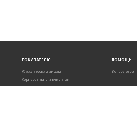
ПОКУПАТЕЛЮ
ПОМОЩЬ
Юридическим лицам
Вопрос-ответ
Корпоративным клиентам
Условия оплаты
Условия доставки
Бонусная программа
Онлайн кредитование
Обработка персональных данных
Гарантия и возврат