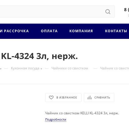
8 
 И РАССРОЧКА
ОПЛАТА
КОМПАНИЯ
КОНТАКТЫ
KL-4324 3л, нерж.
—
—
—
Кухонная посуда
Чайники со свистком
Чайник со свистк
В ИЗБРАННОЕ
СРАВНИТЬ
Чайник со свистком KELLI KL-4324 3л, нерж.
Подробности