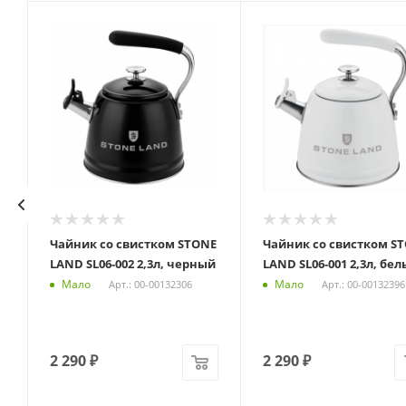
Чайник со свистком STONE
Чайник со свистком S
LAND SL06-002 2,3л, черный
LAND SL06-001 2,3л, бе
Мало
Мало
Арт.: 00-00132306
Арт.: 00-00132396
2 290
₽
2 290
₽