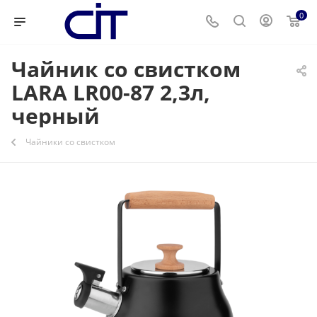
0
Чайник со свистком
LARA LR00-87 2,3л,
черный
Чайники со свистком