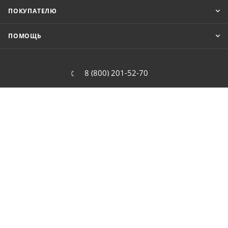
ПОКУПАТЕЛЮ
ПОМОЩЬ
8 (800) 201-52-70
order@cit.ru
109462, г. Москва, Волгоградский
проспект, 96 к 2
2026 © Интернет-магазин цифровой и бытовой техники