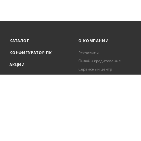
КАТАЛОГ
О КОМПАНИИ
КОНФИГУРАТОР ПК
Реквизиты
Онлайн кредитование
АКЦИИ
Сервисный центр
БРЕНДЫ
Регистрация касс
Образовательная
БЛОГ
деятельность
Вакансии
Сотрудники
Документация