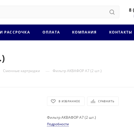
8 
 И РАССРОЧКА
ОПЛАТА
КОМПАНИЯ
КОНТАКТЫ
)
—
Сменные картриджи
Фильтр АКВАФОР A7 (2 шт.)
В ИЗБРАННОЕ
СРАВНИТЬ
Фильтр АКВАФОР A7 (2 шт.)
Подробности