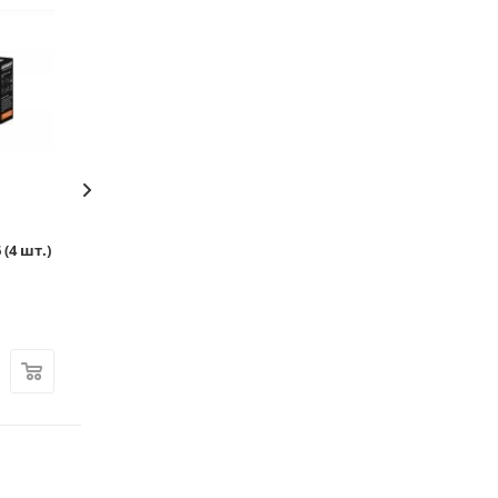
(4 шт.)
Фильтр АКВАФОР А5 (4 шт.)
Фильтр АКВАФОР
Достаточно
Достаточно
Арт.: 00-00095119
Арт.: 00-00090787
1 290
₽
420
₽