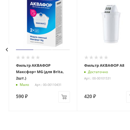
т
Фильтр АКВАФОР
Фильтр АКВАФОР A8
Максфор+ MG (для Brita,
Достаточно
2шт.)
Арт.: 00-00101531
Мало
Арт.: 00-00110431
590
₽
420
₽