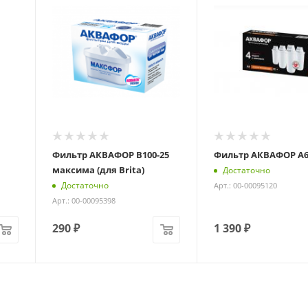
Фильтр АКВАФОР В100-25
Фильтр АКВАФОР А6 
максима (для Brita)
Достаточно
Достаточно
Арт.: 00-00095120
Арт.: 00-00095398
290
₽
1 390
₽