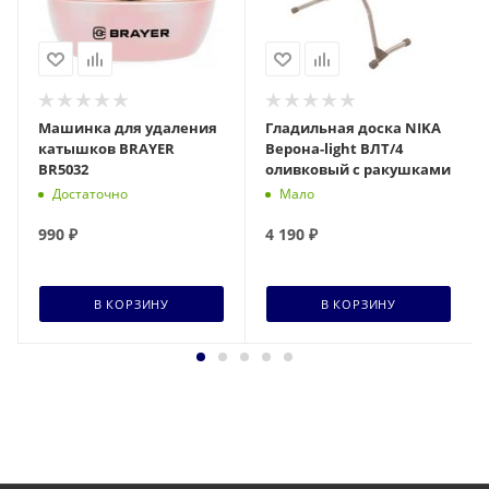
Машинка для удаления
Гладильная доска NIKA
катышков BRAYER
Верона-light ВЛТ/4
BR5032
оливковый с ракушками
Достаточно
Мало
990
₽
4 190
₽
В КОРЗИНУ
В КОРЗИНУ