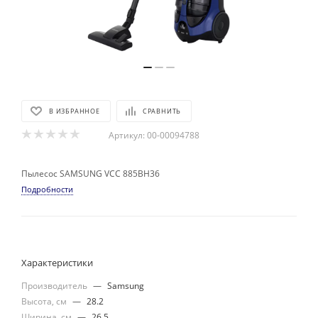
В ИЗБРАННОЕ
СРАВНИТЬ
Артикул:
00-00094788
Пылесос SAMSUNG VCC 885BH36
Подробности
Характеристики
Производитель
—
Samsung
Высота, см
—
28.2
Ширина, см
—
26.5