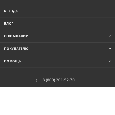
БРЕНДЫ
БЛОГ
О КОМПАНИИ
ПОКУПАТЕЛЮ
ПОМОЩЬ
8 (800) 201-52-70
order@cit.ru
109462, г. Москва, Волгоградский
проспект, 96 к 2