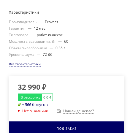
Характеристики
Производитель
—
Ecovacs
Гарантия
—
12 мес
Тип товара
—
робот-пылесос
Мощность всасывания, Вт
—
60
Объем пылесборника
—
0.35 л
Уровень шума
—
72 Дб
Все характеристики
32 990
₽
В рассрочку
0-0-4
+ 566 бонусов
Нашли дешевле?
Нет в наличии
ПОД ЗАКАЗ