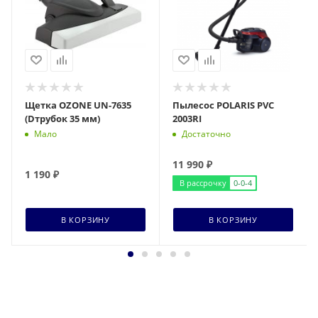
Щетка OZONE UN-7635
Пылесос POLARIS PVC
(Dтрубок 35 мм)
2003RI
Мало
Достаточно
11 990
₽
1 190
₽
В рассрочку
0-0-4
В КОРЗИНУ
В КОРЗИНУ