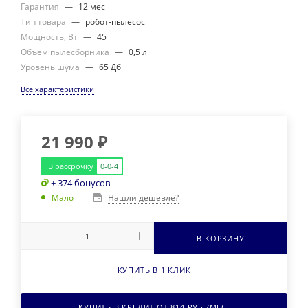
Гарантия
—
12 мес
Тип товара
—
робот-пылесос
Мощность, Вт
—
45
Объем пылесборника
—
0,5 л
Уровень шума
—
65 Дб
Все характеристики
21 990
₽
В рассрочку
0-0-4
+ 374 бонусов
Нашли дешевле?
Мало
В КОРЗИНУ
КУПИТЬ В 1 КЛИК
КУПИТЬ В КРЕДИТ ОТ
814
РУБ./МЕС.