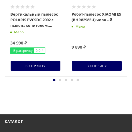
Вертикальный пылесос
Робот-пылесос XIAOMI E5
POLARIS PVCSDC 2002 с
(BHR8298EU) черный
пыленакопителем,
Мало
белый
Мало
34 990
₽
9 890
₽
В рассрочку
0-0-4
В КОРЗИНУ
В КОРЗИНУ
КАТАЛОГ