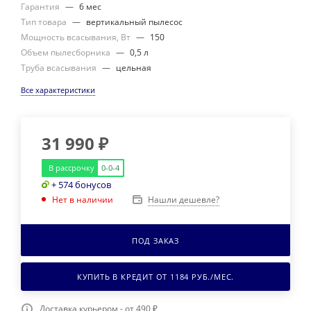
Гарантия
—
6 мес
Тип товара
—
вертикальный пылесос
Мощность всасывания, Вт
—
150
Объем пылесборника
—
0,5 л
Труба всасывания
—
цельная
Все характеристики
31 990
₽
В рассрочку
0-0-4
+ 574 бонусов
Нашли дешевле?
Нет в наличии
ПОД ЗАКАЗ
КУПИТЬ В КРЕДИТ ОТ
1184
РУБ./МЕС.
Доставка курьером - от 490 ₽