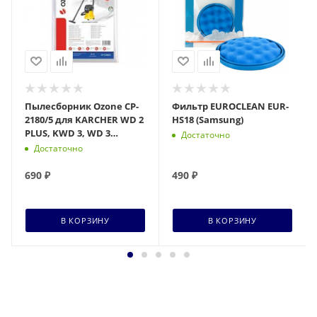
Пылесборник Ozone CP-
Фильтр EUROCLEAN EUR-
2180/5 для KARCHER WD 2
HS18 (Samsung)
PLUS, KWD 3, WD 3
Достаточно
SUCCESSOR, 5 шт.
Достаточно
690
₽
490
₽
В КОРЗИНУ
В КОРЗИНУ