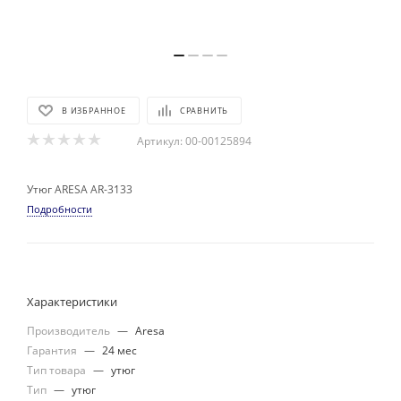
В ИЗБРАННОЕ
СРАВНИТЬ
Артикул:
00-00125894
Утюг ARESA AR-3133
Подробности
Характеристики
Производитель
—
Aresa
Гарантия
—
24 мес
Тип товара
—
утюг
Тип
—
утюг