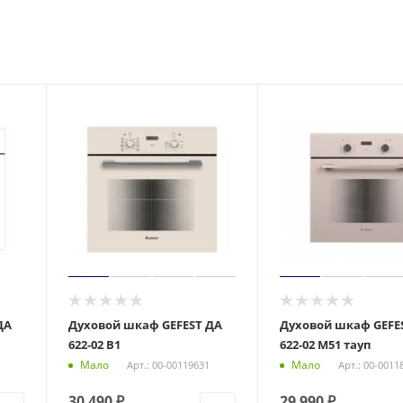
ДА
Духовой шкаф GEFEST ДА
Духовой шкаф GEFE
622-02 В1
622-02 М51 тауп
Мало
Мало
Арт.: 00-00119631
Арт.: 00-0011
30 490
₽
29 990
₽