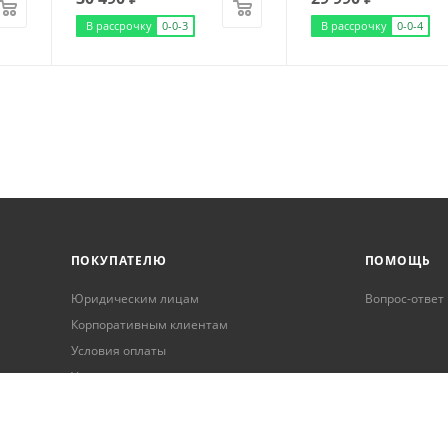
В рассрочку
0-0-3
В рассрочку
0-0-4
ПОКУПАТЕЛЮ
ПОМОЩЬ
Юридическим лицам
Вопрос-ответ
Корпоративным клиентам
Условия оплаты
Условия доставки
Бонусная программа
Онлайн кредитование