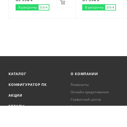
В рассрочку
0-0-4
В рассрочку
0-0-4
КАТАЛОГ
О КОМПАНИИ
КОНФИГУРАТОР ПК
Реквизиты
Онлайн кредитование
АКЦИИ
Сервисный центр
БРЕНДЫ
Регистрация касс
Образовательная
БЛОГ
деятельность
Вакансии