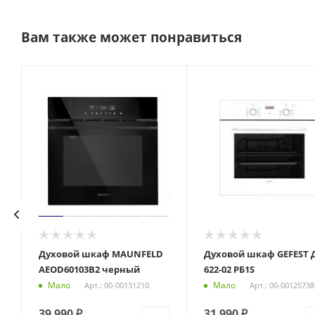
Вам также может понравиться
Духовой шкаф MAUNFELD
Духовой шкаф GEFEST 
AEOD60103B2 черный
622-02 РБ1S
Мало
Мало
Арт.: 00-00131210
Арт.: 00-00125738
39 990
₽
31 990
₽