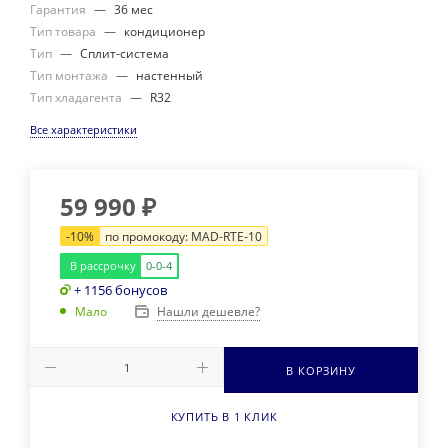
Гарантия
—
36 мес
Тип товара
—
кондиционер
Тип
—
Сплит-система
Тип монтажа
—
настенный
Тип хладагента
—
R32
Все характеристики
59 990
₽
-
10%
по промокоду:
MAD-RTE-10
В рассрочку
0-0-4
+ 1156 бонусов
Нашли дешевле?
Мало
В КОРЗИНУ
КУПИТЬ В 1 КЛИК