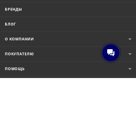
БРЕНДЫ
БЛОГ
О КОМПАНИИ
ПОКУПАТЕЛЮ
ПОМОЩЬ
8 (800) 201-52-70
order@cit.ru
109462, г. Москва, Волгоградский
проспект, 96 к 2