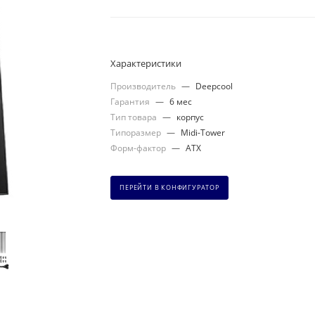
Характеристики
Производитель
—
Deepcool
Гарантия
—
6 мес
Тип товара
—
корпус
Типоразмер
—
Midi-Tower
Форм-фактор
—
ATX
ПЕРЕЙТИ В КОНФИГУРАТОР