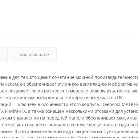
НАШЛИ ОШИБКУ?
ение для тех, кто ценит сочетание мощной производительност
панелем, он обеспечивает отличную вентиляцию и эффективно
ьер позволяет легко разместить мощные видеокарты, нескольк
ет его отличным выбором для геймеров и энтузиастов ПК.
каций — ключевые особенности этого корпуса. Deepcool MATRE
X и Mini-ITX, а также оснащен несколькими отсеками для устан
нопкам управления на передней панели обеспечивает максима
 позволяет сохранить порядок в корпусе и улучшить воздушный
ильным. Эстетичный внешний вид с акцентом на функциональнос