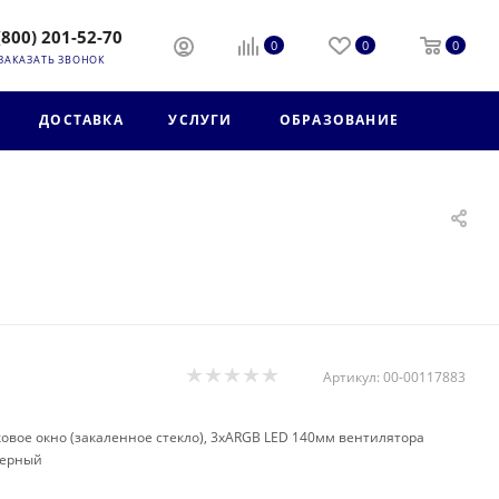
(800) 201-52-70
0
0
0
ЗАКАЗАТЬ ЗВОНОК
ДОСТАВКА
УСЛУГИ
ОБРАЗОВАНИЕ
Артикул:
00-00117883
ковое окно (закаленное стекло), 3xARGB LED 140мм вентилятора
черный