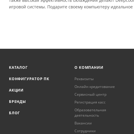
также высокая эффективность охлаждения делают Deepcool
игровой системы. Подарите своему компьютеру идеальное 
КАТАЛОГ
О КОМПАНИИ
КОНФИГУРАТОР ПК
Реквизиты
Онлайн кредитование
АКЦИИ
Сервисный центр
БРЕНДЫ
Регистрация касс
Образовательная
БЛОГ
деятельность
Вакансии
Сотрудники