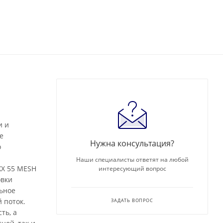
и и
е
Нужна консультация?
о
Наши специалисты ответят на любой
XX 55 MESH
интересующий вопрос
овки
льное
 поток.
ЗАДАТЬ ВОПРОС
ть, а