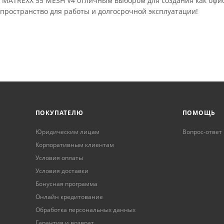
 MATREXX 55 MESH V4 отличным выбором для создания как офис
пространство для работы и долгосрочной эксплуатации!
ПОКУПАТЕЛЮ
ПОМОЩЬ
Юридическим лицам
Вопрос-ответ
Корпоративным клиентам
Условия оплаты
Условия доставки
Бонусная программа
Онлайн кредитование
Обработка персональных данных
Гарантия и возврат