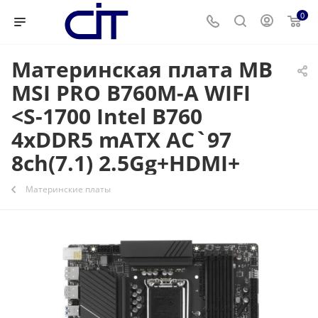
0
Материнская плата MB
MSI PRO B760M-A WIFI
<S-1700 Intel B760
4xDDR5 mATX AC`97
8ch(7.1) 2.5Gg+HDMI+
Материнские платы