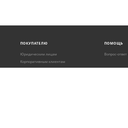
ПОКУПАТЕЛЮ
ПОМОЩЬ
Юридическим лицам
Вопрос-ответ
Корпоративным клиентам
Условия оплаты
Условия доставки
Бонусная программа
Онлайн кредитование
Обработка персональных данных
Гарантия и возврат