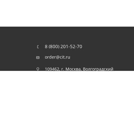
8 (800) 201-52-70
order@cit.ru
109462, г. Москва, Волгоградский
проспект, 96 к 2