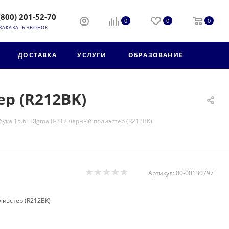
(800) 201-52-70
0
0
0
ЗАКАЗАТЬ ЗВОНОК
ДОСТАВКА
УСЛУГИ
ОБРАЗОВАНИЕ
ер (R212BK)
бука 15.6" Digma R-212 черный полиэстер (R212BK)
Артикул:
00-00130797
лиэстер (R212BK)