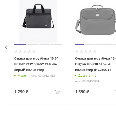
Сумка для ноутбука 15.6"
Сумка для ноутбука 15.
PC Pet PCP15B4GY темно-
Digma HC-210 серый
)
серый полиэстер
полиэстер (HC210GY)
Мало
Достаточно
Арт.: 00-00124853
Арт.: 00-00130804
1 290
₽
1 350
₽