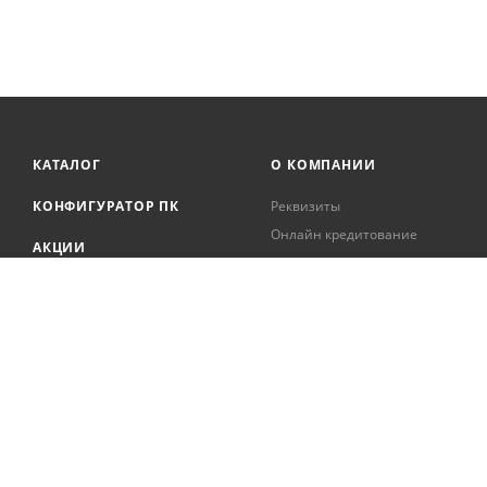
КАТАЛОГ
О КОМПАНИИ
КОНФИГУРАТОР ПК
Реквизиты
Онлайн кредитование
АКЦИИ
Сервисный центр
БРЕНДЫ
Регистрация касс
Образовательная
БЛОГ
деятельность
Вакансии
Сотрудники
Документация