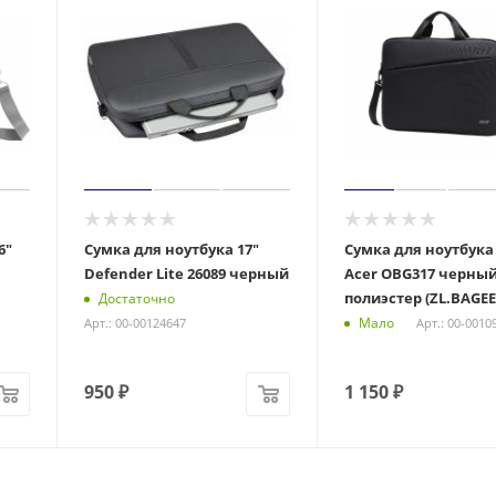
6"
Сумка для ноутбука 17"
Сумка для ноутбука 
Defender Lite 26089 черный
Acer OBG317 черны
полиэстер (ZL.BAGEE
Достаточно
Мало
Арт.: 00-00124647
Арт.: 00-0010
950
₽
1 150
₽