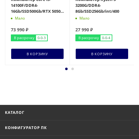
14100F/DDR4-
3200G/DDR4-
16Gb/SSD500Gb/RTX 5050
8Gb/SSD256Gb/int/400
8G VENTUS 2X OC/500
Мало
Мало
73 990
₽
27 990
₽
В рассрочку
0-0-3
В рассрочку
0-0-4
В КОРЗИНУ
В КОРЗИНУ
КАТАЛОГ
КОНФИГУРАТОР ПК