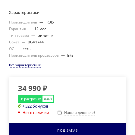
Характеристики
Производитель
—
IRBIS
Гарантия
—
12 мес
Тип товара
—
мини- пк
Сокет
—
BGA1744
ОС
—
есть
Производитель процессора
—
Intel
Все характеристики
34 990
₽
В рассрочку
0-0-3
+ 322 бонусов
Нашли дешевле?
Нет в наличии
ПОД ЗАКАЗ