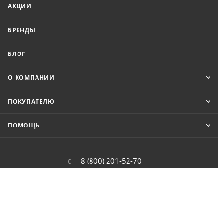
АКЦИИ
БРЕНДЫ
БЛОГ
О КОМПАНИИ
ПОКУПАТЕЛЮ
ПОМОЩЬ
8 (800) 201-52-70
order@cit.ru
109462, г. Москва, Волгоградский
проспект, 96 к 2