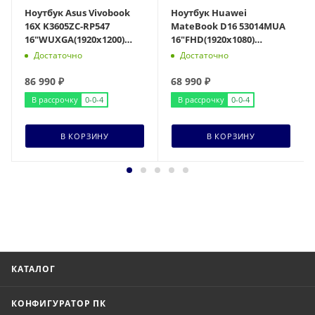
Ноутбук Asus Vivobook
Ноутбук Huawei
16X K3605ZC-RP547
MateBook D16 53014MUA
16"WUXGA(1920x1200)
16"FHD(1920x1080)
IPS/Core i5-12500H
IPS/Core i5-13420H
Достаточно
Достаточно
12с/16Gb/512Gb SSD/RT
8c/16Gb/1Tb SSD/Intel
UHD
86 990
₽
68 990
₽
В рассрочку
0-0-4
В рассрочку
0-0-4
В КОРЗИНУ
В КОРЗИНУ
КАТАЛОГ
КОНФИГУРАТОР ПК