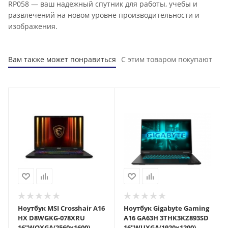
RP058 — ваш надежный спутник для работы, учебы и
развлечений на новом уровне производительности и
изображения.
Вам также может понравиться
С этим товаром покупают
Ноутбук MSI Crosshair A16
Ноутбук Gigabyte Gaming
HX D8WGKG-078XRU
A16 GA63H 3THK3KZ893SD
16"WQXGA(2560x1600)
16"WUXGA(1920x1200)