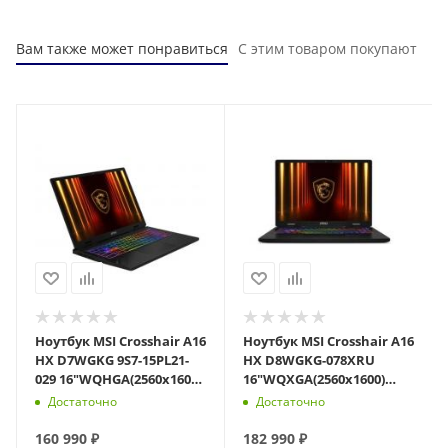
Вам также может понравиться
С этим товаром покупают
Ноутбук MSI Crosshair A16
Ноутбук MSI Crosshair A16
HX D7WGKG 9S7-15PL21-
HX D8WGKG-078XRU
029 16"WQHGA(2560x1600)
16"WQXGA(2560x1600)
IPS/Ryzen 9 7945HX
IPS/Ryzen 7 8840HX
Достаточно
Достаточно
16c/16Gb/1
12с/32Gb/1Tb SSD/R
160 990
₽
182 990
₽