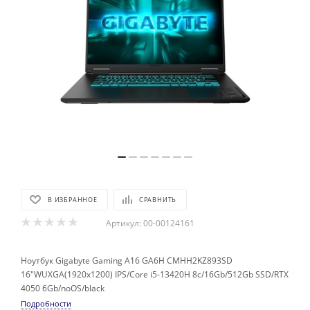
В ИЗБРАННОЕ
СРАВНИТЬ
Артикул:
00-00124161
Ноутбук Gigabyte Gaming A16 GA6H CMHH2KZ893SD
16"WUXGA(1920x1200) IPS/Core i5-13420H 8c/16Gb/512Gb SSD/RTX
4050 6Gb/noOS/blаck
Подробности