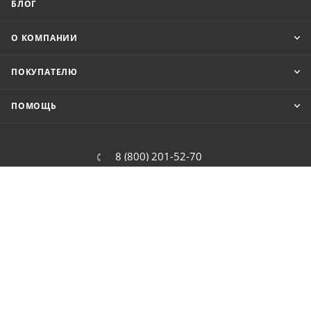
БЛОГ
О КОМПАНИИ
ПОКУПАТЕЛЮ
ПОМОЩЬ
8 (800) 201-52-70
order@cit.ru
109462, г. Москва, Волгоградский
проспект, 96 к 2