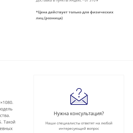
Доставка в пункты Яндекс - от 310 ₽
*Цена действует только для физических
лиц (розница)
×1080.
модель
Нужна консультация?
ства.
. Такой
Наши специалисты ответят на любой
невных
интересующий вопрос