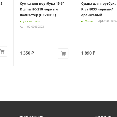
15
Сумка для ноутбука 15.6"
Сумка для ноутбука 
Digma HC-210 черный
Riva 8033 черный/
полиэстер (HC210BK)
оранжевый
Достаточно
Мало
Арт.: 00-0010
e
Арт.: 00-00130803
1 350
₽
1 890
₽