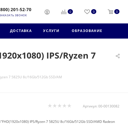
(800) 201-52-70
0
0
0
ЗАКАЗАТЬ ЗВОНОК
ДОСТАВКА
УСЛУГИ
ОБРАЗОВАНИЕ
920x1080) IPS/Ryzen 7
Ryzen 7 5825U 8c/16Gb/512Gb SSD/AM
Артикул:
00-00130082
6"FHD(1920x1080) IPS/Ryzen 7 5825U 8c/16Gb/512Gb SSD/AMD Radeon