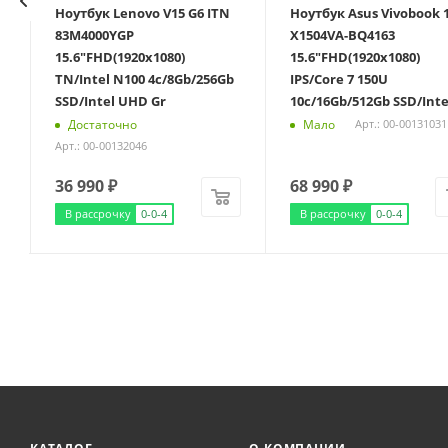
Ноутбук Lenovo V15 G6 ITN
Ноутбук Asus Vivobook 
83M4000YGP
X1504VA-BQ4163
)
15.6"FHD(1920x1080)
15.6"FHD(1920x1080)
TN/Intel N100 4c/8Gb/256Gb
IPS/Core 7 150U
SSD/Intel UHD Gr
10c/16Gb/512Gb SSD/Int
Достаточно
Мало
Арт.: 00-00131031
Арт.: 00-00132046
36 990
₽
68 990
₽
В рассрочку
0-0-4
В рассрочку
0-0-4