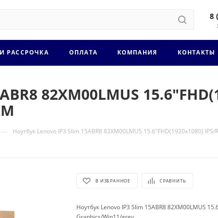
8 
 И РАССРОЧКА
ОПЛАТА
КОМПАНИЯ
КОНТАКТЫ
5ABR8 82XM00LMUS 15.6"FHD(1
AM
—
Ноутбук Lenovo IP3 Slim 15ABR8 82XM00LMUS 15.6"FHD(1920x1080) IPS/
В ИЗБРАННОЕ
СРАВНИТЬ
Ноутбук Lenovo IP3 Slim 15ABR8 82XM00LMUS 15.
Graphics/Win11/grey