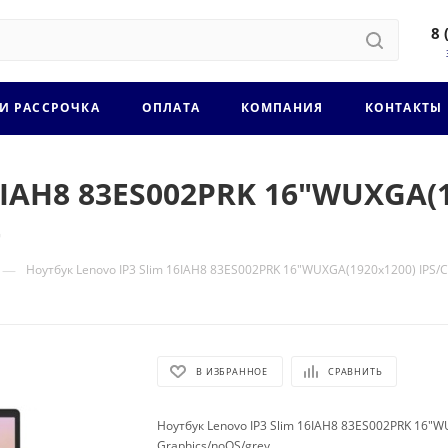
8 
 И РАССРОЧКА
ОПЛАТА
КОМПАНИЯ
КОНТАКТЫ
6IAH8 83ES002PRK 16"WUXGA(19
t
—
Ноутбук Lenovo IP3 Slim 16IAH8 83ES002PRK 16"WUXGA(1920x1200) IPS/C
В ИЗБРАННОЕ
СРАВНИТЬ
Ноутбук Lenovo IP3 Slim 16IAH8 83ES002PRK 16"W
Graphics/noOS/grey