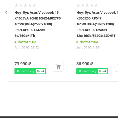
"
Ноутбук Asus Vivobook 16
Ноутбук Asus Vivobook 
X1605VA 90NB10N2-M027P0
K3605ZC-RP547
16"WQXGA(2560x1600)
16"WUXGA(1920x1200)
IPS/Core i5-13420H
IPS/Core i5-12500H
8с/16Gb/1Tb
12с/16Gb/512Gb SSD/RT
Достаточно
Достаточно
Арт.: 00-00132182
Арт.: 00-00131861
73 990
₽
86 990
₽
В рассрочку
0-0-4
В рассрочку
0-0-4