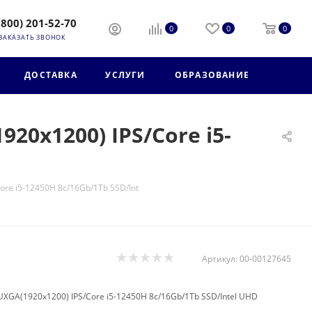
(800) 201-52-70
0
0
0
ЗАКАЗАТЬ ЗВОНОК
ДОСТАВКА
УСЛУГИ
ОБРАЗОВАНИЕ
20x1200) IPS/Core i5-
ore i5-12450H 8с/16Gb/1Tb SSD/Int
Артикул:
00-00127645
UXGA(1920x1200) IPS/Core i5-12450H 8с/16Gb/1Tb SSD/Intel UHD