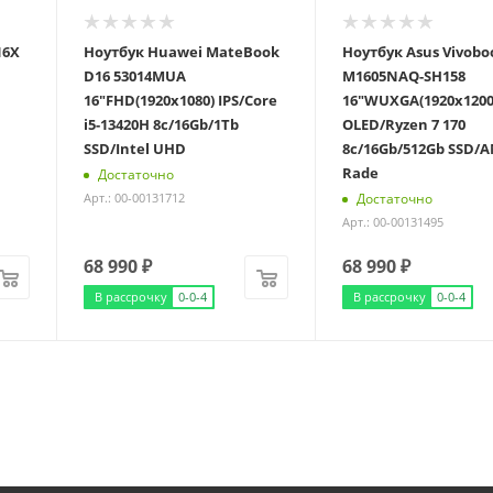
16X
Ноутбук Huawei MateBook
Ноутбук Asus Vivobo
D16 53014MUA
M1605NAQ-SH158
16"FHD(1920x1080) IPS/Core
16"WUXGA(1920x1200
i5-13420H 8c/16Gb/1Tb
OLED/Ryzen 7 170
SSD/Intel UHD
8с/16Gb/512Gb SSD/
Rade
Достаточно
Достаточно
Арт.: 00-00131712
Арт.: 00-00131495
68 990
₽
68 990
₽
В рассрочку
0-0-4
В рассрочку
0-0-4