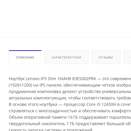
ОПИСАНИЕ
ХАРАКТЕРИСТИКИ
ОТЗЫВЫ
Ноутбук Lenovo IP3 Slim 16IAH8 83ES002PRK — это совреме
(1920×1200) на IPS панели, обеспечивающим чёткое изобр
продуманная компоновка делают устройство универсальны
актуальных комплектующих, чтобы соответствовать требо
В основе этого ноутбука — процессор Core i5 12450H в со
справляться с многозадачностью и обеспечивать комфортн
Объём оперативной памяти 16 ГБ поддерживает параллель
твердотельный накопитель 1 ТБ предоставляет большой объ
скорость запуска системы и приложений.