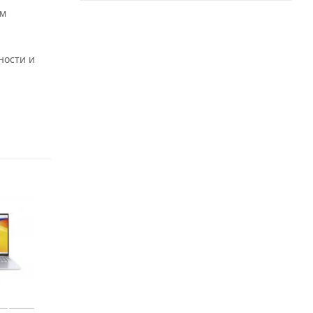
ым
ности и