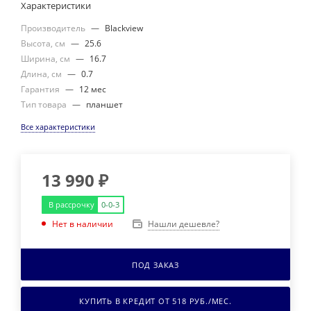
Характеристики
Производитель
—
Blackview
Высота, см
—
25.6
Ширина, см
—
16.7
Длина, см
—
0.7
Гарантия
—
12 мес
Тип товара
—
планшет
Все характеристики
13 990
₽
В рассрочку
0-0-3
Нашли дешевле?
Нет в наличии
ПОД ЗАКАЗ
КУПИТЬ В КРЕДИТ ОТ
518
РУБ./МЕС.