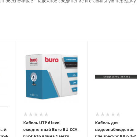
н обеспечивает надежное соединение и стабильную передачу 
Кабель UTP 6 level
Кабель для
ый,
омедненный Buro BU-CCA-
видеонаблюдения
TP-4-
052-CAT6 длина 1 метр
Спецресурс КВК-П-2 