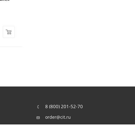
Много
Арт.: 00-00070141
40
₽
350
₽
8 (800) 201-52-70
order@cit.ru
109462, г. Москва, Волгоградский
проспект, 96 к 2