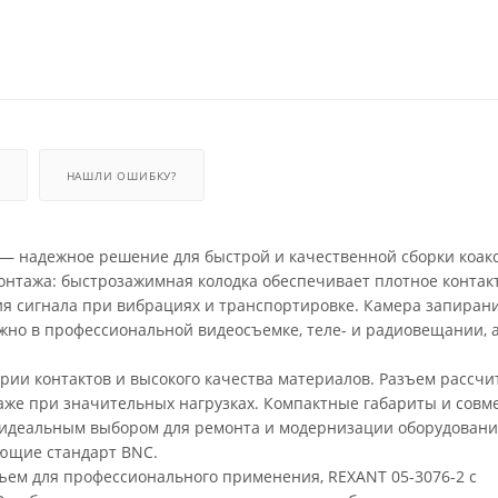
НАШЛИ ОШИБКУ?
 — надежное решение для быстрой и качественной сборки коак
монтажа: быстрозажимная колодка обеспечивает плотное контак
я сигнала при вибрациях и транспортировке. Камера запиран
жно в профессиональной видеосъемке, теле- и радиовещании, а
трии контактов и высокого качества материалов. Разъем рассчи
аже при значительных нагрузках. Компактные габариты и совм
идеальным выбором для ремонта и модернизации оборудовани
ующие стандарт BNC.
ъем для профессионального применения, REXANT 05-3076-2 с