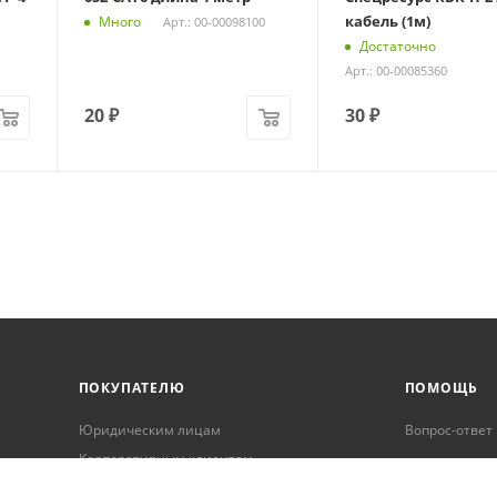
кабель (1м)
Много
Арт.: 00-00098100
Достаточно
Арт.: 00-00085360
20
₽
30
₽
ПОКУПАТЕЛЮ
ПОМОЩЬ
Юридическим лицам
Вопрос-ответ
Корпоративным клиентам
Условия оплаты