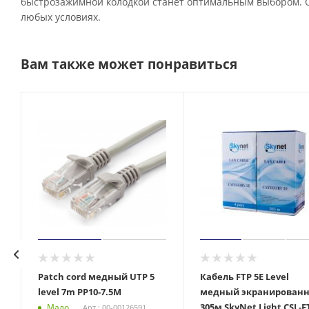
быстрозажимной колодкой станет оптимальным выбором. О
любых условиях.
Вам также может понравиться
Patch cord медный UTP 5
Кабель FTP 5Е Level
level 7m PP10-7.5M
медный экранированн
305м SkyNet Light CSL-F
Мало
Арт.: 00-00126591