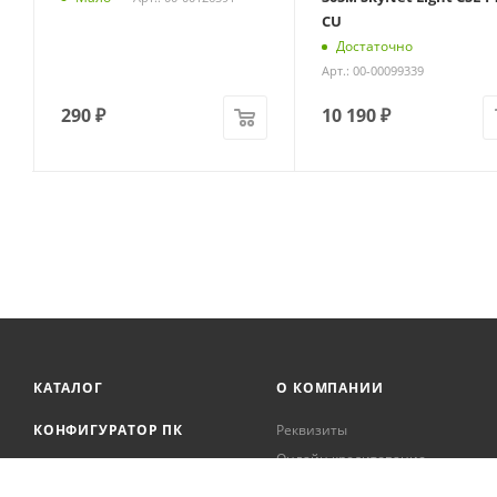
CU
Достаточно
Арт.: 00-00099339
290
₽
10 190
₽
КАТАЛОГ
О КОМПАНИИ
КОНФИГУРАТОР ПК
Реквизиты
Онлайн кредитование
АКЦИИ
Сервисный центр