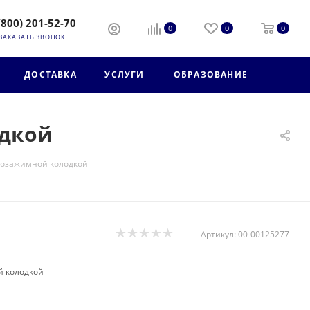
(800) 201-52-70
0
0
0
ЗАКАЗАТЬ ЗВОНОК
ДОСТАВКА
УСЛУГИ
ОБРАЗОВАНИЕ
одкой
трозажимной колодкой
Артикул:
00-00125277
й колодкой