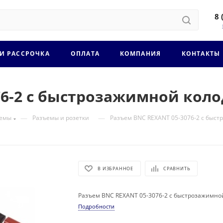
8 
 И РАССРОЧКА
ОПЛАТА
КОМПАНИЯ
КОНТАКТЫ
76-2 с быстрозажимной кол
—
—
ъемы
Разъемы и розетки
Разъем BNC REXANT 05-3076-2 с быс
В ИЗБРАННОЕ
СРАВНИТЬ
Разъем BNC REXANT 05-3076-2 с быстрозажимно
Подробности