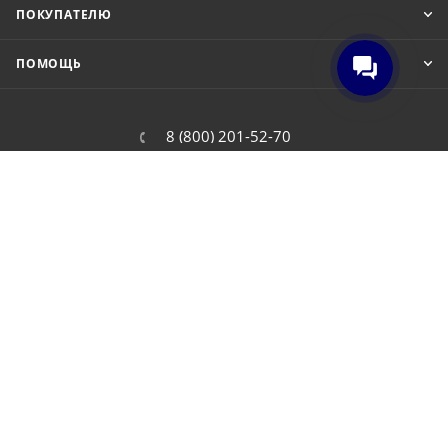
ПОКУПАТЕЛЮ
ПОМОЩЬ
8 (800) 201-52-70
order@cit.ru
109462, г. Москва, Волгоградский
проспект, 96 к 2
2026 © Интернет-магазин цифровой и бытовой техники