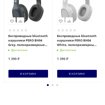
Беспроводные bluetooth
Беспроводные bluetooth
наушники PERO BH04
наушники PERO BH04
Grey, полноразмерные
White, полноразмерные
PWH-BH04GR
PWH-BH04W
Достаточно
Достаточно
1 390
₽
1 390
₽
В КОРЗИНУ
В КОРЗИНУ