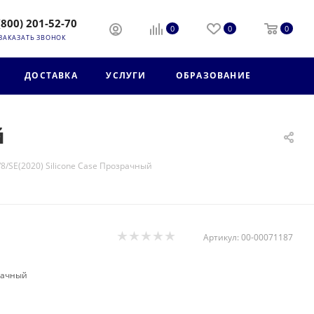
(800) 201-52-70
0
0
0
ЗАКАЗАТЬ ЗВОНОК
ДОСТАВКА
УСЛУГИ
ОБРАЗОВАНИЕ
й
/8/SE(2020) Silicone Case Прозрачный
Артикул:
00-00071187
зрачный