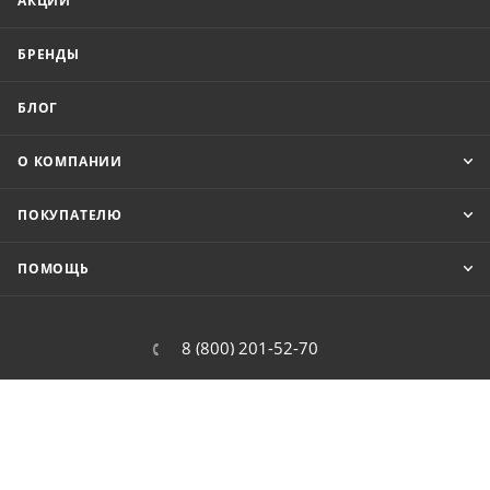
АКЦИИ
БРЕНДЫ
БЛОГ
О КОМПАНИИ
ПОКУПАТЕЛЮ
ПОМОЩЬ
8 (800) 201-52-70
order@cit.ru
109462, г. Москва, Волгоградский
проспект, 96 к 2