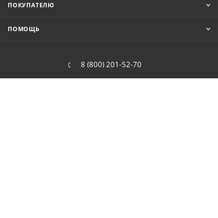
ПОКУПАТЕЛЮ
ПОМОЩЬ
8 (800) 201-52-70
order@cit.ru
109462, г. Москва, Волгоградский
проспект, 96 к 2
2026 © Интернет-магазин цифровой и бытовой техники