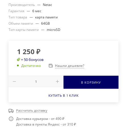
Производитель
—
Netac
Гарантия
—
6 мес
Тип товара
—
карта памяти
Объем памяти
—
64GB
Тип карты памяти
—
microSD
1 250
₽
+ 50 бонусов
Нашли дешевле?
Достаточно
В КОРЗИНУ
КУПИТЬ В 1 КЛИК
Рассчитать доставку
Доставка курьером - от 490 ₽
Доставка в пункты Яндекс - от 310 ₽