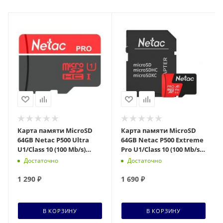
Карта памяти MicroSD
Карта памяти MicroSD
64GB Netac P500 Ultra
64GB Netac P500 Extreme
U1/Class 10 (100 Mb/s)
Pro U1/Class 10 (100 Mb/s)
(NT02P500ULT-064G-S)
(NT02P500PRO-064G-R)
Достаточно
Достаточно
1 290
₽
1 690
₽
В КОРЗИНУ
В КОРЗИНУ