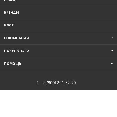
БРЕНДЫ
БЛОГ
О КОМПАНИИ
ПОКУПАТЕЛЮ
ПОМОЩЬ
8 (800) 201-52-70
order@cit.ru
109462, г. Москва, Волгоградский
проспект, 96 к 2