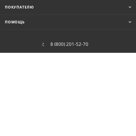
ПОКУПАТЕЛЮ
ПОМОЩЬ
8 (800) 201-52-70
order@cit.ru
109462, г. Москва, Волгоградский
проспект, 96 к 2
2026 © Интернет-магазин цифровой и бытовой техники