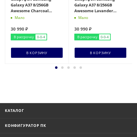
Galaxy A37 8/256GB
Galaxy A37 8/256GB
Awesome Charcoal
Awesome Lavander
(Черный)
(Фиолетовый)
Мало
Мало
30 990
₽
30 990
₽
В рассрочку
0-0-4
В рассрочку
0-0-4
В КОРЗИНУ
В КОРЗИНУ
КАТАЛОГ
КОНФИГУРАТОР ПК