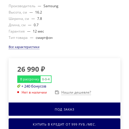
Производитель
—
Samsung
Высота, см
—
16.2
Ширина, см
—
7.8
Длина, см
—
0.7
Гарантия
—
12 мес
Тип товара
—
cмартфон
Все характеристики
26 990
₽
В рассрочку
0-0-4
+ 240 бонусов
Нашли дешевле?
Нет в наличии
ПОД ЗАКАЗ
КУПИТЬ В КРЕДИТ ОТ
999
РУБ./МЕС.