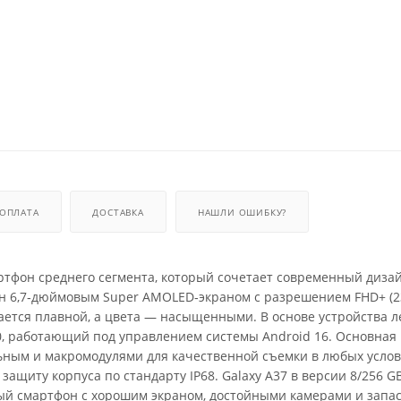
ОПЛАТА
ДОСТАВКА
НАШЛИ ОШИБКУ?
тфон среднего сегмента, который сочетает современный дизай
 6,7‑дюймовым Super AMOLED‑экраном с разрешением FHD+ (2
чается плавной, а цвета — насыщенными. В основе устройства 
, работающий под управлением системы Android 16. Основная 
ьным и макромодулями для качественной съемки в любых услов
ащиту корпуса по стандарту IP68. Galaxy A37 в версии 8/256 
ный смартфон с хорошим экраном, достойными камерами и запа