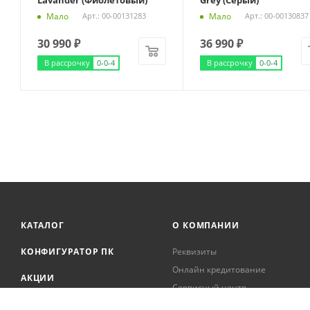
Lavander (Фиолетовый)
Grey (Серый)
Мало
Мало
Арт.: 00-00131283
Арт.: 00-00130837
30 990
₽
36 990
₽
В рассрочку
0-0-4
В рассрочку
0-0-4
КАТАЛОГ
О КОМПАНИИ
КОНФИГУРАТОР ПК
Реквизиты
Онлайн кредитование
АКЦИИ
Сервисный центр
БРЕНДЫ
Регистрация касс