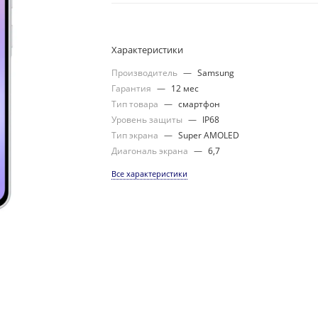
Характеристики
Производитель
—
Samsung
Гарантия
—
12 мес
Тип товара
—
смартфон
Уровень защиты
—
IP68
Тип экрана
—
Super AMOLED
Диагональ экрана
—
6,7
Все характеристики