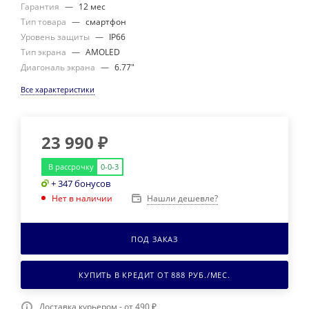
Гарантия
—
12 мес
Тип товара
—
смартфон
Уровень защиты
—
IP66
Тип экрана
—
AMOLED
Диагональ экрана
—
6.77"
Все характеристики
23 990
₽
В рассрочку
0-0-3
+ 347 бонусов
Нашли дешевле?
Нет в наличии
ПОД ЗАКАЗ
КУПИТЬ В КРЕДИТ ОТ
888
РУБ./МЕС.
Доставка курьером - от 490 ₽