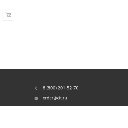
23 990
₽
37 990
₽
В рассрочку
0-0-4
В рассрочку
0-0-3
8 (800) 201-52-70
order@cit.ru
109462, г. Москва, Волгоградский
проспект, 96 к 2