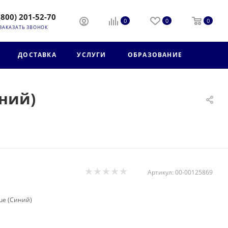
(800) 201-52-70
0
0
0
ЗАКАЗАТЬ ЗВОНОК
ДОСТАВКА
УСЛУГИ
ОБРАЗОВАНИЕ
иний)
Артикул:
00-00125869
lue (Синий)