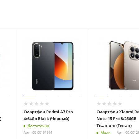
o
Смартфон Redmi A7 Pro
Смартфон Xiaomi R
)
4/64Gb Black (Черный)
Note 15 Pro 8/256GB
Titanium (Титан)
Достаточно
Мало
Арт.: 00-00131884
Арт.: 00-0012