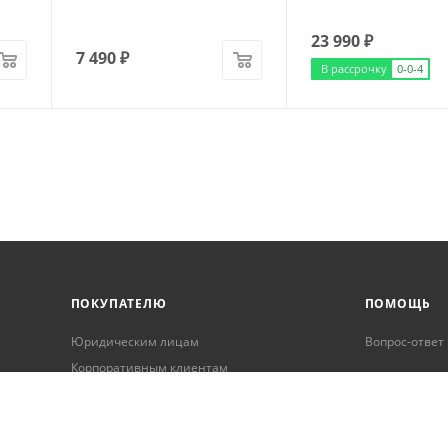
23 990
₽
7 490
₽
В рассрочку
0-0-4
ПОКУПАТЕЛЮ
ПОМОЩЬ
Юридическим лицам
Вопрос-ответ
Корпоративным клиентам
Условия оплаты
Условия доставки
Бонусная программа