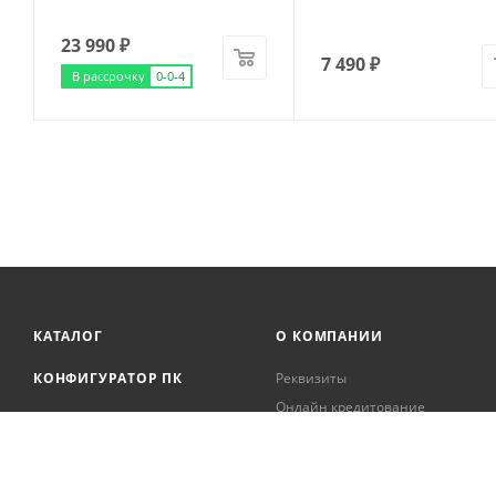
23 990
₽
7 490
₽
В рассрочку
0-0-4
КАТАЛОГ
О КОМПАНИИ
КОНФИГУРАТОР ПК
Реквизиты
Онлайн кредитование
АКЦИИ
Сервисный центр
БРЕНДЫ
Регистрация касс
Образовательная