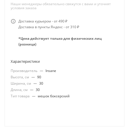
Наши менеджеры обязательно свяжутся с вами и уточнят
условия заказа
Доставка курьером - от 490 ₽
Доставка в пункты Яндекс - от 310 ₽
*Цена действует только для физических лиц
(розница)
Характеристики
Производитель
—
Insane
Высота, см
—
90
Ширина, см
—
30
Длина, см
—
30
Тип товара
—
мешок боксерский