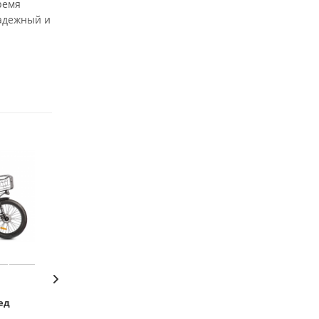
ремя
надежный и
Товар недели
ед
(м) Электровелосипед
(м) Электровело
Eltreco Khan 1
Eltreco Flex (Кр