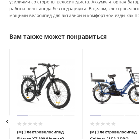
усилиями со стороны велосипедиста. Аккумуляторная батаре
работы велосипеда без подзарядки. В целом, электровелоси
мощный велосипед для активной и комфортной езды как по 
Вам также может понравиться
(м) Электровелосипед
(м) Электровелосипед
Eltreco XT 800 (Черный
Gelbert ALFA 2 PRO