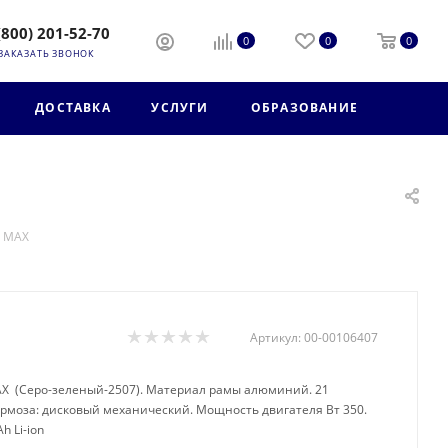
(800) 201-52-70
0
0
0
ЗАКАЗАТЬ ЗВОНОК
ДОСТАВКА
УСЛУГИ
ОБРАЗОВАНИЕ
a MAX
Артикул:
00-00106407
 MAX (Серо-зеленый-2507). Материал рамы алюминий. 21
тормоза: дисковый механический. Мощность двигателя Вт 350.
h Li-ion