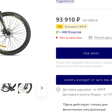
Подробности
93 910
₽
99 900
₽
-
6
%
Экономия
5 990
₽
+ 490 бонусов
Нашли деш
Нет в наличии
ПОД ЗАКАЗ
Наши менеджеры обязательно свяжу
вами и уточнят условия заказа
КУПИТЬ В КРЕДИТ ОТ
3475
РУБ./
Доставка курьером - от 490 ₽
Доставка в пункты Яндекс - от 31
*Цена действует только для
физических лиц (розница)