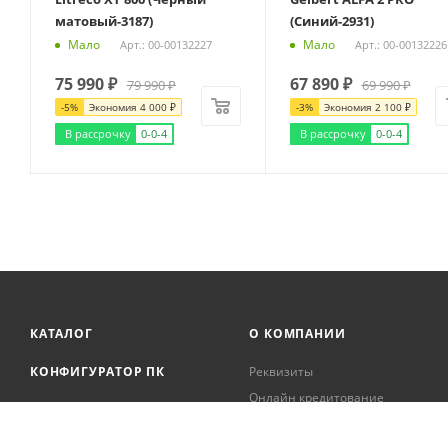
матовый-3187)
(Синий-2931)
Мало
Мало
Арт.: 00-00132227
Арт.: 00-00132226
75 990
₽
67 890
₽
79 990
₽
69 990
₽
-
5
%
Экономия
4 000
₽
-
3
%
Экономия
2 100
₽
В рассрочку
0-0-4
В рассрочку
0-0-4
КАТАЛОГ
О КОМПАНИИ
КОНФИГУРАТОР ПК
Реквизиты
Онлайн кредитование
АКЦИИ
Сервисный центр
БРЕНДЫ