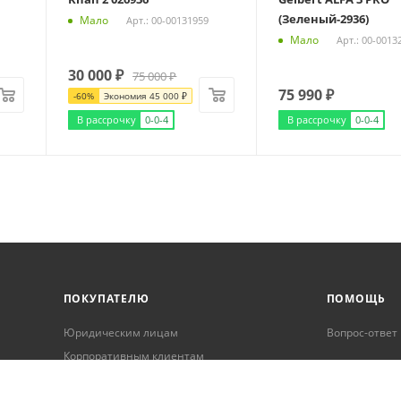
(Зеленый-2936)
Мало
Арт.: 00-00131959
Мало
Арт.: 00-0013
30 000
₽
75 000
₽
75 990
₽
-
60
%
Экономия
45 000
₽
В рассрочку
0-0-4
В рассрочку
0-0-4
ПОКУПАТЕЛЮ
ПОМОЩЬ
Юридическим лицам
Вопрос-ответ
Корпоративным клиентам
Условия оплаты