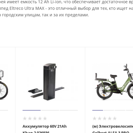
я имеет емкость 12 Ah Li-ion, что обеспечивает достаточное в
пед Eltreco Ultra MAX - это отличный выбор для тех, кто ищет 
городским улицам, так и за их пределами.
Аккумулятор 60V 21Ah
(м) Электровелосип
Khan 2 026936
Gelbert ALFA 3 PRO