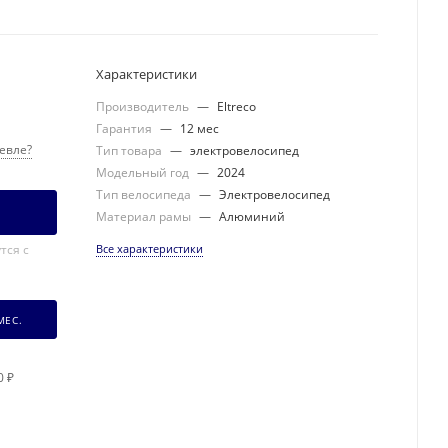
Характеристики
Производитель
—
Eltreco
Гарантия
—
12 мес
евле?
Тип товара
—
электровелосипед
Модельный год
—
2024
Тип велосипеда
—
Электровелосипед
Материал рамы
—
Алюминий
тся с
Все характеристики
МЕС.
0 ₽