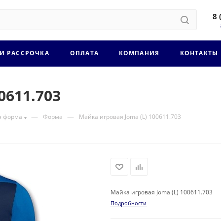
8 
 И РАССРОЧКА
ОПЛАТА
КОМПАНИЯ
КОНТАКТЫ
0611.703
—
—
я форма
Форма
Майка игровая Joma (L) 100611.703
Майка игровая Joma (L) 100611.703
Подробности