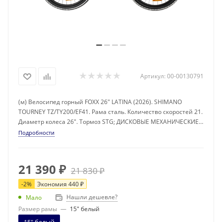
Артикул:
00-00130791
(м) Велосипед горный FOXX 26" LATINA (2026). SHIMANO
TOURNEY TZ/TY200/EF41. Рама сталь. Количество скоростей 21.
Диаметр колеса 26". Тормоз STG; ДИСКОВЫЕ МЕХАНИЧЕСКИЕ
STG 160ММ
Подробности
21 390
₽
21 830
₽
-
2
%
Экономия
440
₽
Нашли дешевле?
Мало
Размер рамы
—
15" белый