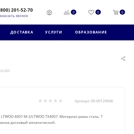
(800) 201-52-70
0
0
0
ЗАКАЗАТЬ ЗВОНОК
ДОСТАВКА
УСЛУГИ
ОБРАЗОВАНИЕ
" ALMA
Артикул:
00-00129046
. LTWOO 4007-M-2/LTWOO TX4007. Материал рамы сталь. 7
тормоза дисковый механический.