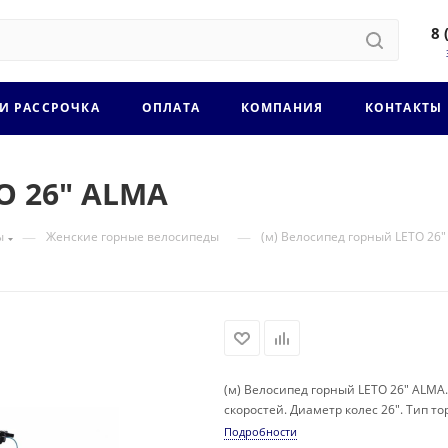
8 
 И РАССРОЧКА
ОПЛАТА
КОМПАНИЯ
КОНТАКТЫ
O 26" ALMA
—
—
ы
Женские горные велосипеды
(м) Велосипед горный LETO 26
(м) Велосипед горный LETO 26" ALMA
скоростей. Диаметр колес 26". Тип 
Подробности