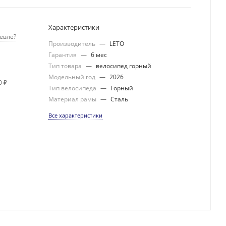
Характеристики
евле?
Производитель
—
LETO
Гарантия
—
6 мес
Тип товара
—
велосипед горный
Модельный год
—
2026
0 ₽
Тип велосипеда
—
Горный
Материал рамы
—
Сталь
Все характеристики