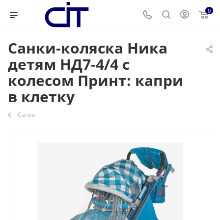
0
Санки-коляска Ника
детям НД7-4/4 с
колесом Принт: капри
в клетку
Санки