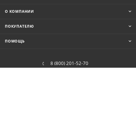
О КОМПАНИИ
ПОКУПАТЕЛЮ
ПОМОЩЬ
8 (800) 201-52-70
order@cit.ru
109462, г. Москва, Волгоградский
проспект, 96 к 2