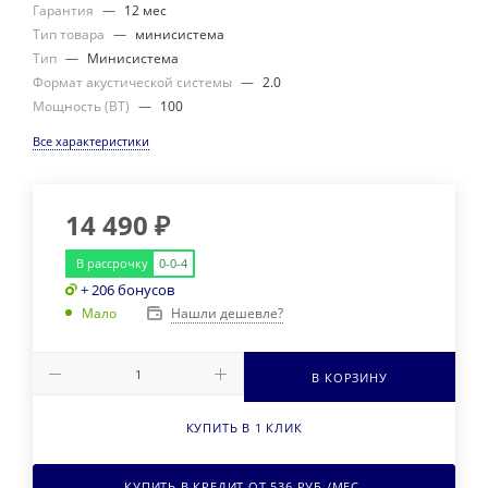
Гарантия
—
12 мес
Тип товара
—
минисистема
Тип
—
Минисистема
Формат акустической системы
—
2.0
Мощность (ВТ)
—
100
Все характеристики
14 490
₽
В рассрочку
0-0-4
+ 206 бонусов
Нашли дешевле?
Мало
В КОРЗИНУ
КУПИТЬ В 1 КЛИК
КУПИТЬ В КРЕДИТ ОТ
536
РУБ./МЕС.