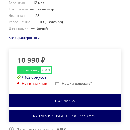
Гарантия
—
12 мес
Тип товара
—
телевизор
Диагональ
—
28
Разрешение
—
HD (1366x768)
Цвет рамки
—
Белый
Все характеристики
10 990
₽
В рассрочку
0-0-3
+ 102 бонусов
Нашли дешевле?
Нет в наличии
ПОД ЗАКАЗ
КУПИТЬ В КРЕДИТ ОТ
407
РУБ./МЕС.
Доставка курьером - от 490 ₽