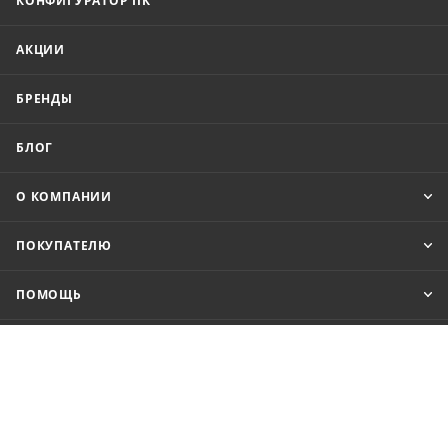
КОНФИГУРАТОР ПК
АКЦИИ
БРЕНДЫ
БЛОГ
О КОМПАНИИ
ПОКУПАТЕЛЮ
ПОМОЩЬ
8 (800) 201-52-70
order@cit.ru
109462, г. Москва, Волгоградский