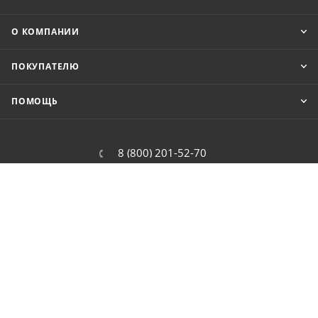
О КОМПАНИИ
ПОКУПАТЕЛЮ
ПОМОЩЬ
8 (800) 201-52-70
order@cit.ru
109462, г. Москва, Волгоградский
проспект, 96 к 2